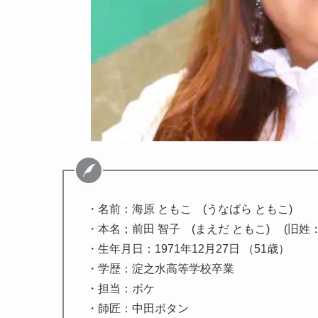
・名前：海原 ともこ (うなばら ともこ)
・本名；前田 智子 (まえだ ともこ) (旧姓
・生年月日：1971年12月27日 （51歳）
・学歴：淀之水高等学校卒業
・担当：ボケ
・師匠：中田ボタン