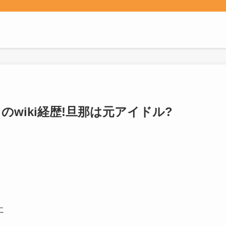
のwiki経歴!旦那は元アイドル?
。
に