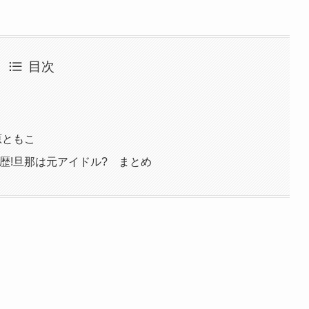
目次
原ともこ
経歴!旦那は元アイドル? まとめ