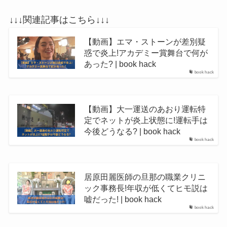
↓↓↓関連記事はこちら↓↓↓
【動画】エマ・ストーンが差別疑
惑で炎上!アカデミー賞舞台で何が
あった? | book hack
book hack
【動画】大一運送のあおり運転特
定でネットが炎上状態に!運転手は
今後どうなる? | book hack
book hack
居原田麗医師の旦那の職業クリニ
ック事務長!年収が低くてヒモ説は
嘘だった! | book hack
book hack