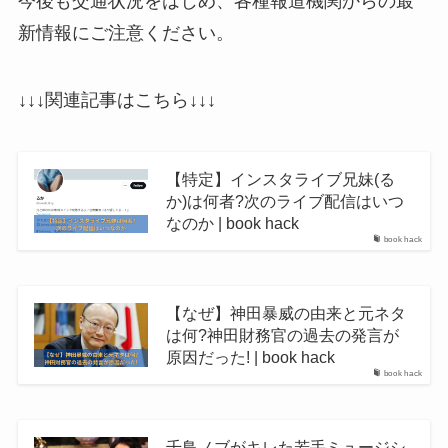
今後も交通状況をはじめ、各種報道機関からの最
新情報にご注意ください。
↓↓↓関連記事はこちら↓↓↓
【特定】インスタライブ兄妹(る
か)は何者?次のライブ配信はいつ
なのか | book hack
book hack
【なぜ】神田暴威の由来と元ネタ
は何?神田財務官の過去の発言が
原因だった! | book hack
book hack
千鳥ノブがキレた若手ミュージシ