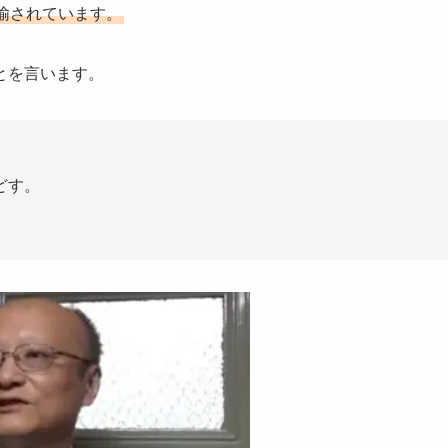
揄されています。
とを言います。
どす。