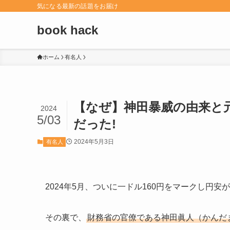
気になる最新の話題をお届け
book hack
ホーム
有名人
【なぜ】神田暴威の由来と
2024
5/03
だった!
2024年5月3日
有名人
2024年5月、ついに一ドル160円をマークし円安
その裏で、
財務省の官僚である神田眞人（かんだ