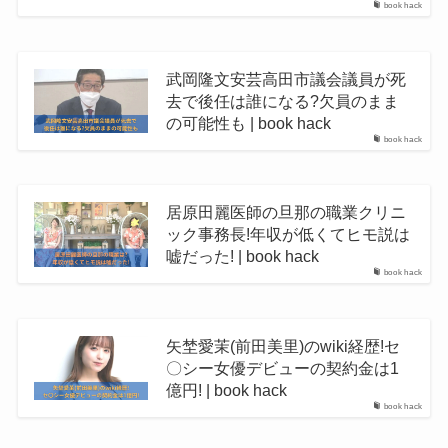
book hack
武岡隆文安芸高田市議会議員が死
去で後任は誰になる?欠員のまま
の可能性も | book hack
book hack
居原田麗医師の旦那の職業クリニ
ック事務長!年収が低くてヒモ説は
嘘だった! | book hack
book hack
矢埜愛茉(前田美里)のwiki経歴!セ
〇シー女優デビューの契約金は1
億円! | book hack
book hack