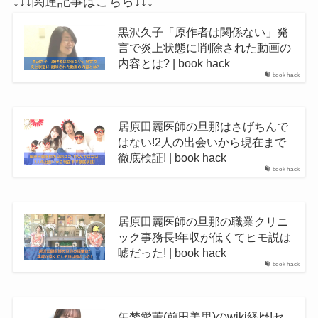
↓↓↓関連記事はこちら↓↓↓
黒沢久子「原作者は関係ない」発
言で炎上状態に!削除された動画の
内容とは? | book hack
book hack
居原田麗医師の旦那はさげちんで
はない!2人の出会いから現在まで
徹底検証! | book hack
book hack
居原田麗医師の旦那の職業クリニ
ック事務長!年収が低くてヒモ説は
嘘だった! | book hack
book hack
矢埜愛茉(前田美里)のwiki経歴!セ