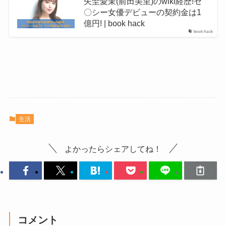
矢埜愛茉(前田美里)のwiki経歴!セ
〇シー女優デビューの契約金は1
億円! | book hack
book hack
生活
よかったらシェアしてね！
コメント