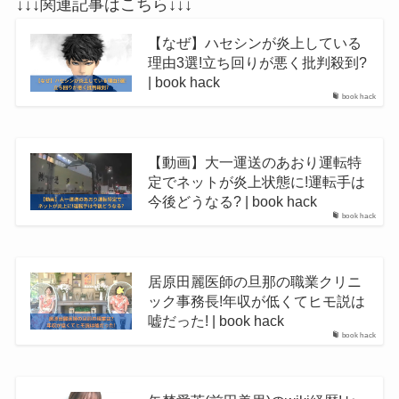
↓↓↓関連記事はこちら↓↓↓
【なぜ】ハセシンが炎上している
理由3選!立ち回りが悪く批判殺到?
| book hack
book hack
【動画】大一運送のあおり運転特
定でネットが炎上状態に!運転手は
今後どうなる? | book hack
book hack
居原田麗医師の旦那の職業クリニ
ック事務長!年収が低くてヒモ説は
嘘だった! | book hack
book hack