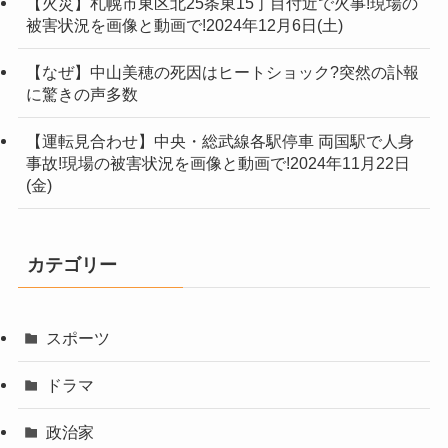
【火災】札幌市東区北25条東15丁目付近で火事!現場の
被害状況を画像と動画で!2024年12月6日(土)
【なぜ】中山美穂の死因はヒートショック?突然の訃報
に驚きの声多数
【運転見合わせ】中央・総武線各駅停車 両国駅で人身
事故!現場の被害状況を画像と動画で!2024年11月22日
(金)
カテゴリー
スポーツ
ドラマ
政治家