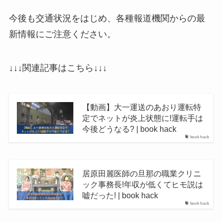
今後も交通状況をはじめ、各種報道機関からの最
新情報にご注意ください。
↓↓↓関連記事はこちら↓↓↓
【動画】大一運送のあおり運転特
定でネットが炎上状態に!運転手は
今後どうなる? | book hack
book hack
居原田麗医師の旦那の職業クリニ
ック事務長!年収が低くてヒモ説は
嘘だった! | book hack
book hack