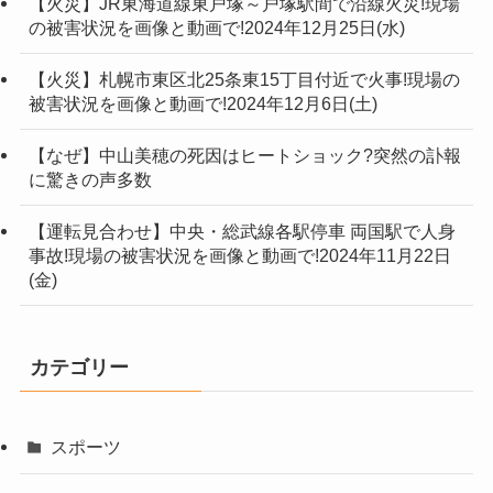
【火災】JR東海道線東戸塚～戸塚駅間で沿線火災!現場
の被害状況を画像と動画で!2024年12月25日(水)
【火災】札幌市東区北25条東15丁目付近で火事!現場の
被害状況を画像と動画で!2024年12月6日(土)
【なぜ】中山美穂の死因はヒートショック?突然の訃報
に驚きの声多数
【運転見合わせ】中央・総武線各駅停車 両国駅で人身
事故!現場の被害状況を画像と動画で!2024年11月22日
(金)
カテゴリー
スポーツ