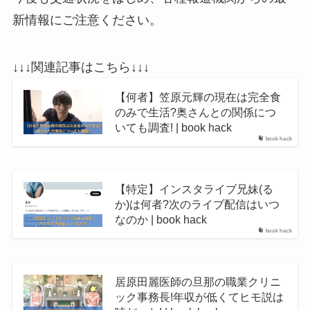
新情報にご注意ください。
↓↓↓関連記事はこちら↓↓↓
【何者】笠原元輝の現在は完全食
のみで生活?奥さんとの関係につ
いても調査! | book hack
book hack
【特定】インスタライブ兄妹(る
か)は何者?次のライブ配信はいつ
なのか | book hack
book hack
居原田麗医師の旦那の職業クリニ
ック事務長!年収が低くてヒモ説は