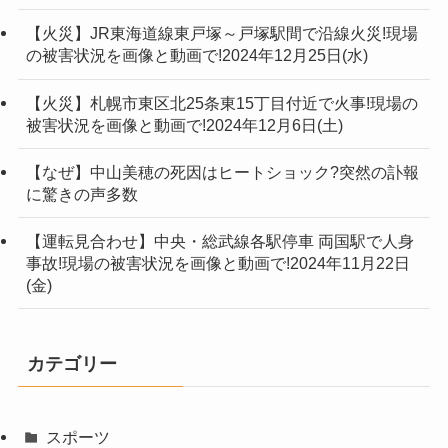
【火災】JR東海道線東戸塚～戸塚駅間で沿線火災!現場
の被害状況を画像と動画で!2024年12月25日(水)
【火災】札幌市東区北25条東15丁目付近で火事!現場の
被害状況を画像と動画で!2024年12月6日(土)
【なぜ】中山美穂の死因はヒートショック?突然の訃報
に驚きの声多数
【運転見合わせ】中央・総武線各駅停車 両国駅で人身
事故!現場の被害状況を画像と動画で!2024年11月22日
(金)
カテゴリー
スポーツ