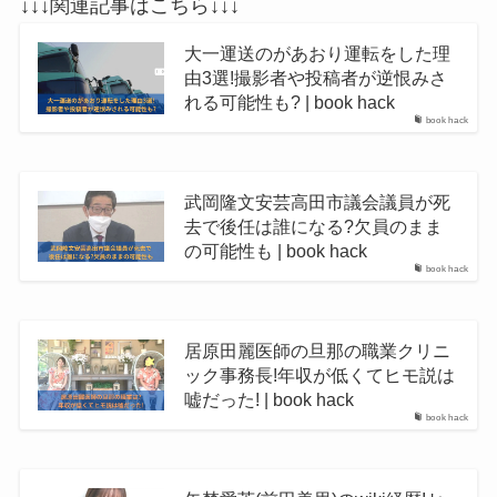
↓↓↓関連記事はこちら↓↓↓
大一運送のがあおり運転をした理
由3選!撮影者や投稿者が逆恨みさ
れる可能性も? | book hack
book hack
武岡隆文安芸高田市議会議員が死
去で後任は誰になる?欠員のまま
の可能性も | book hack
book hack
居原田麗医師の旦那の職業クリニ
ック事務長!年収が低くてヒモ説は
嘘だった! | book hack
book hack