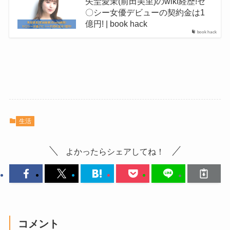
矢埜愛茉(前田美里)のwiki経歴!セ
〇シー女優デビューの契約金は1
億円! | book hack
book hack
生活
よかったらシェアしてね！
コメント