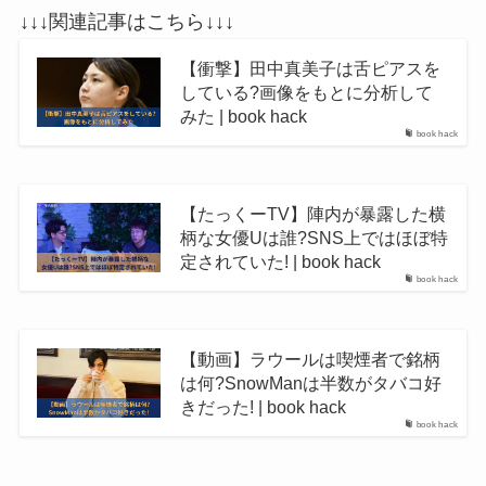
↓↓↓関連記事はこちら↓↓↓
【衝撃】田中真美子は舌ピアスを
している?画像をもとに分析して
みた | book hack
book hack
【たっくーTV】陣内が暴露した横
柄な女優Uは誰?SNS上ではほぼ特
定されていた! | book hack
book hack
【動画】ラウールは喫煙者で銘柄
は何?SnowManは半数がタバコ好
きだった! | book hack
book hack