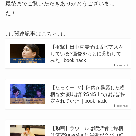
最後までご覧いただきありがとうございまし
た！！
↓↓↓関連記事はこちら↓↓↓
【衝撃】田中真美子は舌ピアスを
している?画像をもとに分析して
みた | book hack
book hack
【たっくーTV】陣内が暴露した横
柄な女優Uは誰?SNS上ではほぼ特
定されていた! | book hack
book hack
【動画】ラウールは喫煙者で銘柄
は何?SnowManは半数がタバコ好