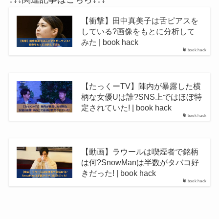
【衝撃】田中真美子は舌ピアスを
している?画像をもとに分析して
みた | book hack
book hack
【たっくーTV】陣内が暴露した横
柄な女優Uは誰?SNS上ではほぼ特
定されていた! | book hack
book hack
【動画】ラウールは喫煙者で銘柄
は何?SnowManは半数がタバコ好
きだった! | book hack
book hack