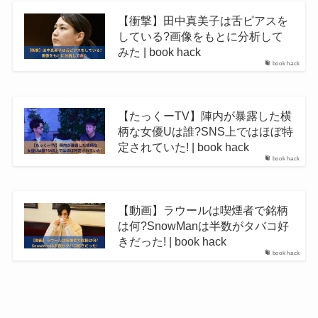
【衝撃】田中真美子は舌ピアスを
している?画像をもとに分析して
みた | book hack
book hack
【たっくーTV】陣内が暴露した横
柄な女優Uは誰?SNS上ではほぼ特
定されていた! | book hack
book hack
【動画】ラウールは喫煙者で銘柄
は何?SnowManは半数がタバコ好
きだった! | book hack
book hack