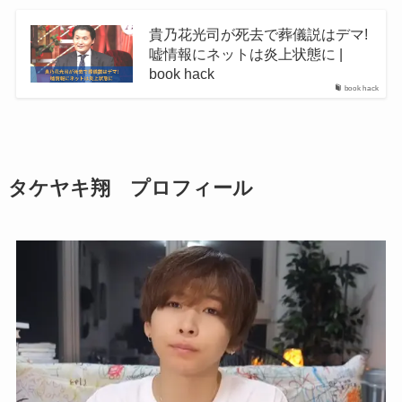
貴乃花光司が死去で葬儀説はデマ!
嘘情報にネットは炎上状態に |
book hack
book hack
タケヤキ翔 プロフィール