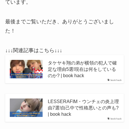
ています。
最後までご覧いただき、ありがとうございまし
た！
↓↓↓関連記事はこちら↓↓↓
タケヤキ翔の弟が横領の犯人で確
定な理由5選!現在は何をしている
のか? | book hack
book hack
LESSERAFIM・ウンチェの炎上理
由7選!自己中で性格悪いとの声も?
| book hack
book hack