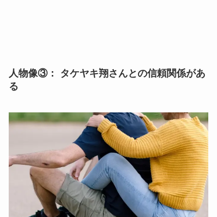
人物像③： タケヤキ翔さんとの信頼関係
があ
る