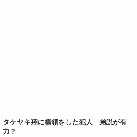
タケヤキ翔に横領をした犯人 弟説が有
力？