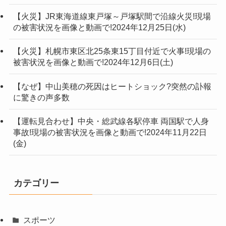
【火災】JR東海道線東戸塚～戸塚駅間で沿線火災!現場
の被害状況を画像と動画で!2024年12月25日(水)
【火災】札幌市東区北25条東15丁目付近で火事!現場の
被害状況を画像と動画で!2024年12月6日(土)
【なぜ】中山美穂の死因はヒートショック?突然の訃報
に驚きの声多数
【運転見合わせ】中央・総武線各駅停車 両国駅で人身
事故!現場の被害状況を画像と動画で!2024年11月22日
(金)
カテゴリー
スポーツ