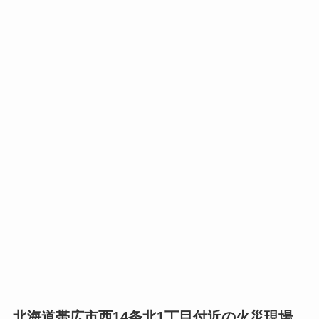
北海道
帯広
市西14条北1丁目付近の火災現場