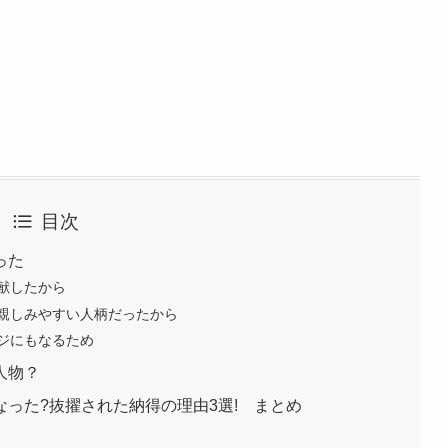
目次
った
献したから
親しみやすい人柄だったから
ジにもなるため
人物？
った?抜擢された納得の理由3選! まとめ