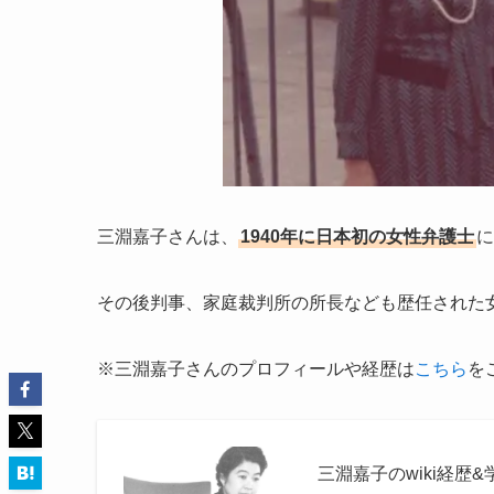
三淵嘉子さんは、
1940年に日本初の女性弁護士
に
その後判事、家庭裁判所の所長なども歴任された
※三淵嘉子さんのプロフィールや経歴は
こちら
を
三淵嘉子のwiki経歴&