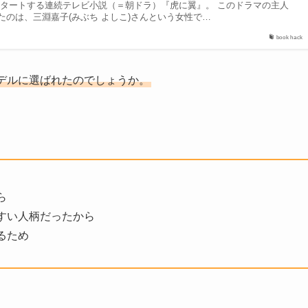
Kでスタートする連続テレビ小説（＝朝ドラ）『虎に翼』。 このドラマの主人
たのは、三淵嘉子(みぶち よしこ)さんという女性で…
book hack
デルに選ばれたのでしょうか。
ら
すい人柄だったから
るため