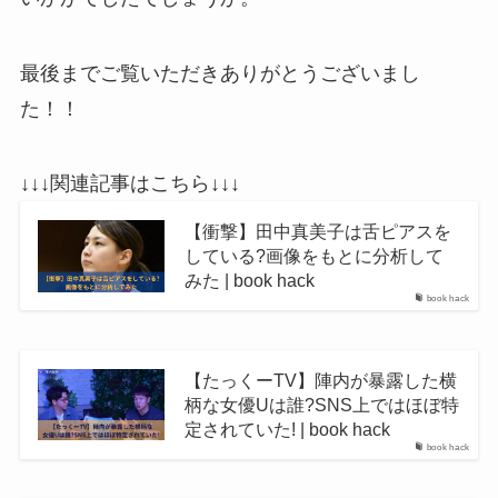
最後までご覧いただきありがとうございまし
た！！
↓↓↓関連記事はこちら↓↓↓
【衝撃】田中真美子は舌ピアスを
している?画像をもとに分析して
みた | book hack
book hack
【たっくーTV】陣内が暴露した横
柄な女優Uは誰?SNS上ではほぼ特
定されていた! | book hack
book hack