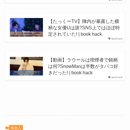
【たっくーTV】陣内が暴露した横
柄な女優Uは誰?SNS上ではほぼ特
定されていた! | book hack
book hack
【動画】ラウールは喫煙者で銘柄
は何?SnowManは半数がタバコ好
きだった! | book hack
book hack
有名人