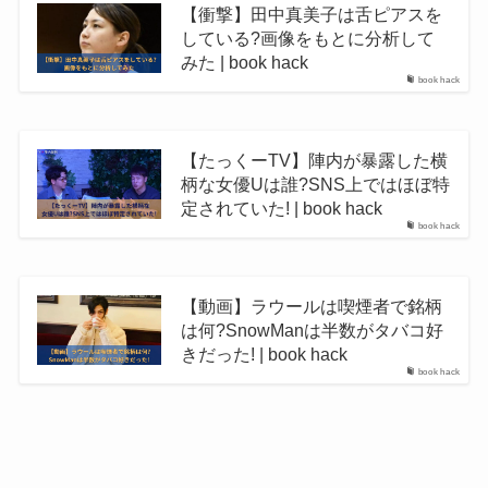
【衝撃】田中真美子は舌ピアスを
している?画像をもとに分析して
みた | book hack
book hack
【たっくーTV】陣内が暴露した横
柄な女優Uは誰?SNS上ではほぼ特
定されていた! | book hack
book hack
【動画】ラウールは喫煙者で銘柄
は何?SnowManは半数がタバコ好
きだった! | book hack
book hack