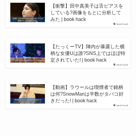
【衝撃】田中真美子は舌ピアスを
している?画像をもとに分析して
みた | book hack
book hack
【たっくーTV】陣内が暴露した横
柄な女優Uは誰?SNS上ではほぼ特
定されていた! | book hack
book hack
【動画】ラウールは喫煙者で銘柄
は何?SnowManは半数がタバコ好
きだった! | book hack
book hack