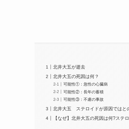
北井大五が逝去
北井大五の死因は何？
可能性①：急性の心臓病
可能性②：長年の蓄積
可能性③：不慮の事故
北井大五 ステロイドが原因ではとの
【なぜ】北井大五の死因は何?ステロ