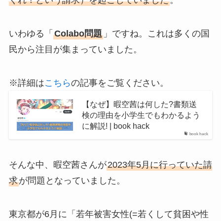
くれ！という請求）を起こしていました
。
いわゆる「
Colabo問題
」ですね。これは多くの国
民から注目が集まっていました。
※詳細は
こちら
の記事をご覧ください。
【なぜ】暇空茜は何した?書類送
検の理由を小学生でもわかるよう
に解説! | book hack
book hack
そんな中、暇空茜さんが
2023年5月に行っていた請
求
が問題となっていました。
東京都が6月に「若年被害女性(=若くして貧困や性