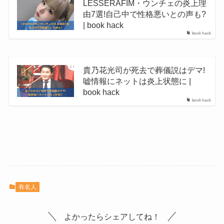
LESSERAFIM・ウンチェの炎上理
由7選!自己中で性格悪いとの声も?
| book hack
book hack
貴乃花光司が死去で葬儀説はデマ!
嘘情報にネットは炎上状態に |
book hack
book hack
有名人
よかったらシェアしてね！